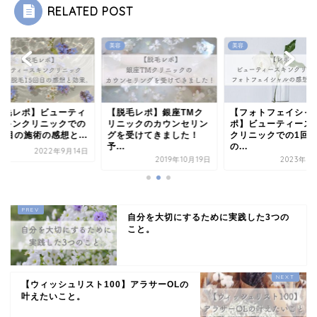
RELATED POST
美容
美容
脱毛レポ】ビューティ
【脱毛レポ】銀座TMク
【フォトフェイシャ
スキンクリニックでの
リニックのカウンセリン
ポ】ビューティース
回目の施術の感想と...
グを受けてきました！
クリニックでの1回
予...
の...
2022年9月14日
2019年10月19日
2023年7
自分を大切にするために実践した3つの
こと。
【ウィッシュリスト100】アラサーOLの
叶えたいこと。