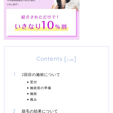
Contents
[
]
hide
2回目の施術について
受付
施術前の準備
施術
痛み
脱毛の効果について